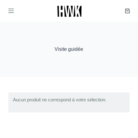
P
a
Panie
s
d’ach
s
e
r
a
u
Visite guidée
c
o
n
t
e
n
u
Aucun produit ne correspond à votre sélection.