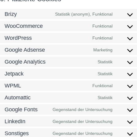
Brizy
Statistik (anonym), Funktional
Consent
to
WooCommerce
service
Funktional
Consent
brizy
to
WordPress
service
Funktional
Consent
woocomm
to
Google Adsense
service
Marketing
Consent
wordpres
to
Google Analytics
service
Statistik
Consent
google-
to
adsense
Jetpack
service
Statistik
Consent
google-
to
analytics
WPML
service
Funktional
Consent
jetpack
to
Automattic
service
Statistik
Consent
wpml
to
Google Fonts
service
Gegenstand der Untersuchung
Consent
automatti
to
LinkedIn
service
Gegenstand der Untersuchung
Consent
google-
to
fonts
Sonstiges
service
Gegenstand der Untersuchung
Consent