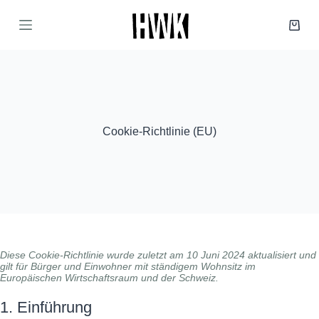
Z
u
Waren
m
I
n
h
a
l
t
s
Cookie-Richtlinie (EU)
p
r
i
n
g
e
n
Diese Cookie-Richtlinie wurde zuletzt am 10 Juni 2024 aktualisiert und
gilt für Bürger und Einwohner mit ständigem Wohnsitz im
Europäischen Wirtschaftsraum und der Schweiz.
1. Einführung