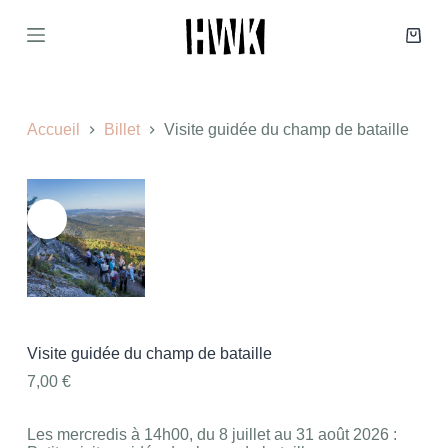
P
a
Panie
s
d’ach
s
e
r
a
Accueil
Billet
Visite guidée du champ de bataille
u
c
o
n
t
e
n
u
Visite guidée du champ de bataille
7,00
€
Les mercredis à 14h00, du 8 juillet au 31 août 2026 :