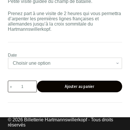
Petite visite guidée du champ de bataille.
Prenez part à une visite de 2 heures qui vous permettra
d’arpenter les premières lignes françaises et
allemandes jusqu’à la croix sommitale du
Hartmannswillerkopf.
Date
quantité
Ajouter au panier
de
Visite
guidée
du
champ
de
bataille
© 2026 Billetterie Hartmannswillerkopf - Tous droits
réservés