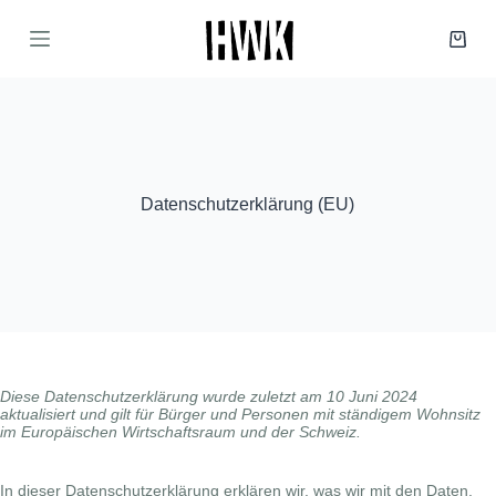
Z
u
Waren
m
I
n
h
a
l
t
s
Datenschutzerklärung (EU)
p
r
i
n
g
e
n
Diese Datenschutzerklärung wurde zuletzt am 10 Juni 2024
aktualisiert und gilt für Bürger und Personen mit ständigem Wohnsitz
im Europäischen Wirtschaftsraum und der Schweiz.
In dieser Datenschutzerklärung erklären wir, was wir mit den Daten,