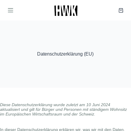
Z
u
Waren
m
I
n
h
a
l
t
s
Datenschutzerklärung (EU)
p
r
i
n
g
e
n
Diese Datenschutzerklärung wurde zuletzt am 10 Juni 2024
aktualisiert und gilt für Bürger und Personen mit ständigem Wohnsitz
im Europäischen Wirtschaftsraum und der Schweiz.
In dieser Datenschutzerklärung erklären wir, was wir mit den Daten,